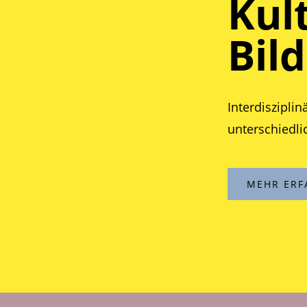
Kul
Bil
Interdisziplin
unterschiedli
MEHR ERF