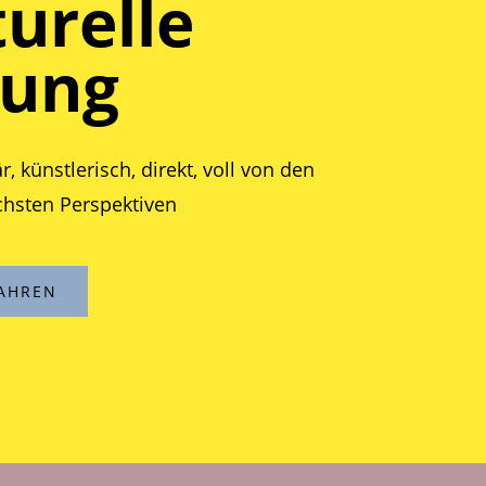
turelle
dung
är, künstlerisch, direkt, voll von den
chsten Perspektiven
AHREN