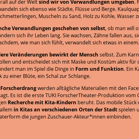
rall auf der Welt
sind wir von Verwandlungen umgeben
.
wandeln sich ebenso wie Städte, Flüsse und Berge. Kaulqu
Schmetterlingen, Muscheln zu Sand, Holz zu Kohle, Wasser zu
nche
Verwandlungen geschehen von selbst
, ob man will 
ändern sich ihr Leben lang. Sie wachsen, Zähne fallen aus, 
nachdem, wie man sich fühlt, verwandelt sich etwas in einem
ere Veränderungen bewirkt der Mensch
selbst. Zum Karn
Rollen und entscheidet sich mit Maske und Kostüm aktiv fü
ändert man im Spiel die Dinge in
Form und Funktion
. Ein 
 zu einer Blüte, ein Schal zur Schlange.
 Forscherdrang
werden alltägliche Materialien mit den Fa
ragt. Es ist die erste TUKI ForscherTheater-Produktion vom 
gen
Recherche mit Kita-Kindern
beruht. Das mobile Stück 
 allem
in Kitas an verschiedenen Orten der Stadt
spielen u
aterform die jungen Zuschauer-Akteur*innen einbinden.