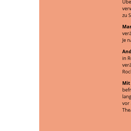
Übe
ver
zu 
Ma
ver
Je 
And
in 
ver
Rock
Mit
bef
lan
vor
The